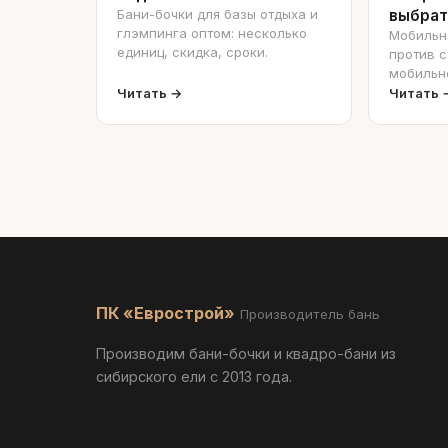
Бани-бочки для базы отдыха и
выбрат
глэмпинга оптом: несколько
Мобильн
единиц, скидка, сроки.
против с
мобильно
оформле
Читать →
Читать 
ПК «Еврострой»
Производитель бань
Производим бани-бочки и квадро-бани из
сибирского ели с 2013 года.