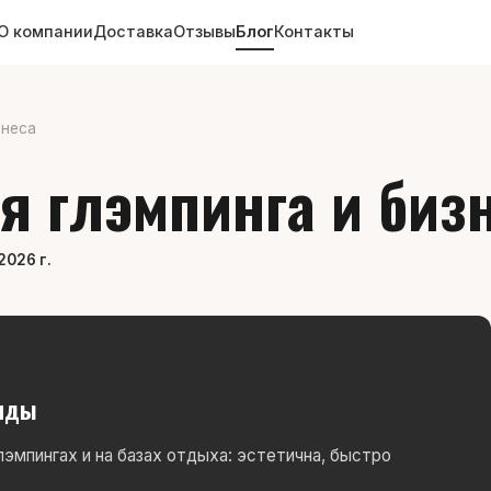
О компании
Доставка
Отзывы
Блог
Контакты
знеса
я глэмпинга и биз
2026 г.
енды
эмпингах и на базах отдыха: эстетична, быстро