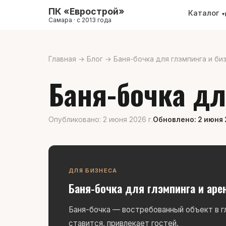
ПК «Еврострой»
Каталог
▾
Самара · с 2013 года
Главная
→
Блог
→
Баня-бочка для глэмпинга и би
Баня-бочка дл
Опубликовано: 2 июня 2026 г.
Обновлено: 2 июня 
ДЛЯ БИЗНЕСА
Баня-бочка для глэмпинга и ар
Баня-бочка — востребованный объект в гл
ставится, привлекает гостей.