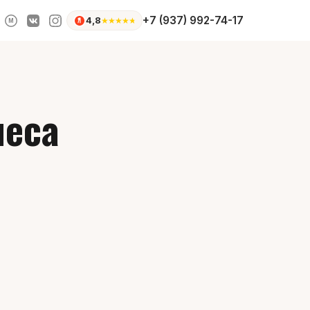
+7 (937) 992-74-17
4,8
★
★
★
★
★
M
неса