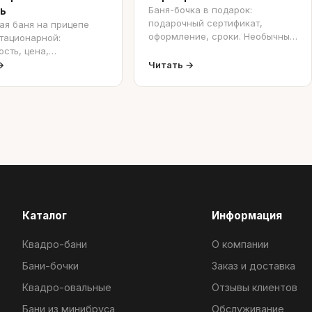
ь
Баня-бочка в подарок:
подарочный сертификат,
ая баня на прицепе
оформление, сроки. Необычный
тационарной:
подарок.
сть, цена,
ние. Сравнение.
→
Читать →
Каталог
Информация
Квадро-бани
О компании
Бани-бочки
Заказ и доставка
Квадро-овальные
Отзывы клиентов
Бани из минибруса
Обслуживание