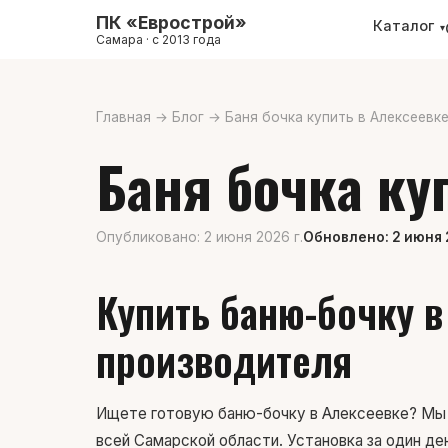
ПК «Еврострой»
Каталог
▾
Самара · с 2013 года
Главная
→
Блог
→
Баня бочка купить в Алексеевк
Баня бочка ку
Опубликовано: 2 июня 2026 г.
Обновлено: 2 июня 
Купить баню-бочку в
производителя
Ищете готовую баню-бочку в Алексеевке? Мы п
всей Самарской области. Установка за один ден