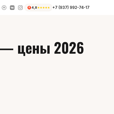
+7 (937) 992-74-17
4,8
★
★
★
★
★
M
е — цены 2026