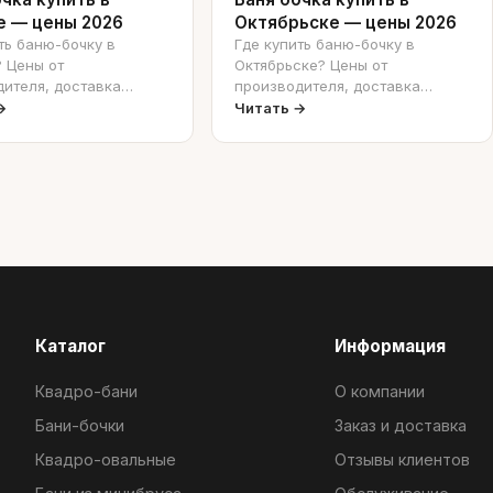
е — цены 2026
Октябрьске — цены 2026
ть баню-бочку в
Где купить баню-бочку в
 Цены от
Октябрьске? Цены от
ителя, доставка
производителя, доставка
ятором, установка под
манипулятором, установка под
→
Читать →
ключ.
Каталог
Информация
Квадро-бани
О компании
Бани-бочки
Заказ и доставка
Квадро-овальные
Отзывы клиентов