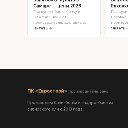
Самаре — цены 2026
Елховк
Где купить баню-бочку в
Где купи
Самаре? Цены от
Елховке?
производителя, доставка и
производ
установка под ключ.
манипул
Читать →
Читать 
ключ.
ПК «Еврострой»
Производитель бань
Производим бани-бочки и квадро-бани из
сибирского ели с 2013 года.