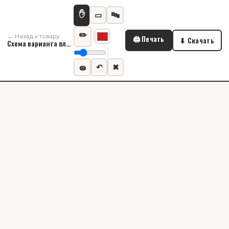
✋
▭
🔤
✏️
← Назад к товару
🖨 Печать
⬇ Скачать
Схема варианта планировки
🧽
↶
✖