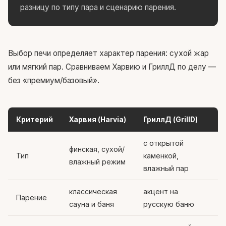
разницу по типу пара и сценарию парения.
Выбор печи определяет характер парения: сухой жар
или мягкий пар. Сравниваем Харвию и ГриллД по делу —
без «премиум/базовый».
Критерий
Харвия (Harvia)
ГриллД (GrillD)
с открытой
финская, сухой/
Тип
каменкой,
влажный режим
влажный пар
классическая
акцент на
Парение
сауна и баня
русскую баню